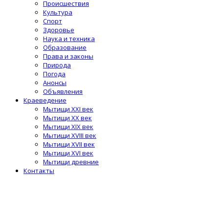
Происшествия
Культура
Спорт
Здоровье
Наука и техника
Образование
Права и законы
Природа
Погода
Анонсы
Объявления
Краеведение
Мытищи XXI век
Мытищи XX век
Мытищи XIX век
Мытищи XVIII век
Мытищи XVII век
Мытищи XVI век
Мытищи древние
Контакты