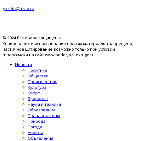
gazeta@n-v-o.ru
© 2024 Все права защищены.
Копирование и использование полных материалов запрещено,
частичное цитирование возможно только при условии
гиперссылки на сайт www.nedelya-v-okruge.ru
Новости
Политика
Общество
Происшествия
Культура
Спорт
Здоровье
Наука и техника
Образование
Права и законы
Природа
Погода
Анонсы
Объявления