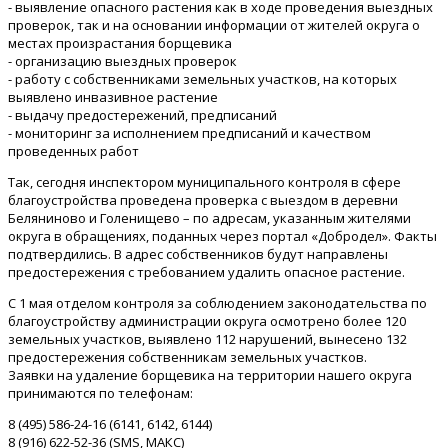
- выявление опасного растения как в ходе проведения выездных
проверок, так и на основании информации от жителей округа о
местах произрастания борщевика
- организацию выездных проверок
- работу с собственниками земельных участков, на которых
выявлено инвазивное растение
- выдачу предостережений, предписаний
- мониторинг за исполнением предписаний и качеством
проведенных работ
Так, сегодня инспектором муниципального контроля в сфере
благоустройства проведена проверка с выездом в деревни
Беляниново и Голенищево – по адресам, указанным жителями
округа в обращениях, поданных через портал «Добродел». Факты
подтвердились. В адрес собственников будут направлены
предостережения с требованием удалить опасное растение.
С 1 мая отделом контроля за соблюдением законодательства по
благоустройству администрации округа осмотрено более 120
земельных участков, выявлено 112 нарушений, вынесено 132
предостережения собственникам земельных участков.
Заявки на удаление борщевика на территории нашего округа
принимаются по телефонам:
8 (495) 586-24-16 (6141, 6142, 6144)
8 (916) 622-52-36 (SMS, МАКС)