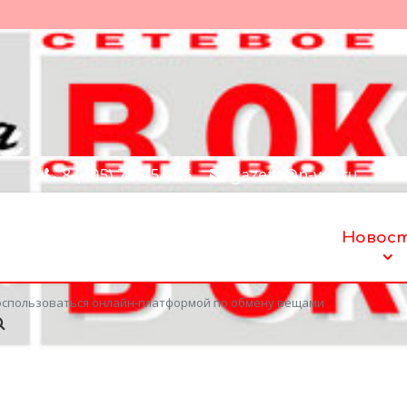
8 (495) 786-54-05
gazeta@n-v-o.ru
Новос
оспользоваться онлайн‑платформой по обмену вещами