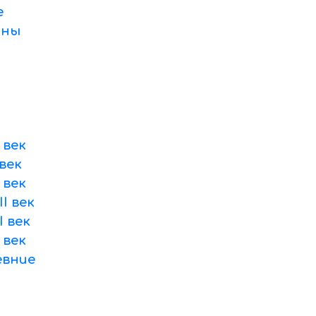
е
оны
 век
век
 век
I век
 век
 век
вние