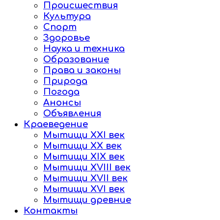
Происшествия
Культура
Спорт
Здоровье
Наука и техника
Образование
Права и законы
Природа
Погода
Анонсы
Объявления
Краеведение
Мытищи XXI век
Мытищи XX век
Мытищи XIX век
Мытищи XVIII век
Мытищи XVII век
Мытищи XVI век
Мытищи древние
Контакты