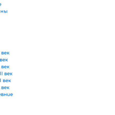
е
оны
 век
век
 век
I век
 век
 век
вние