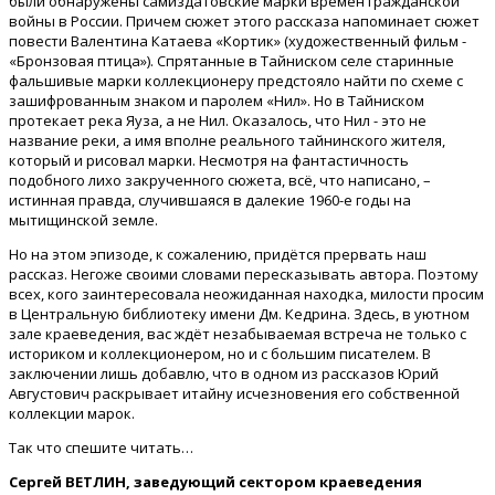
были обнаружены самиздатовские марки времён гражданской
войны в России. Причем сюжет этого рассказа напоминает сюжет
повести Валентина Катаева «Кортик» (художественный фильм -
«Бронзовая птица»). Спрятанные в Тайниском селе старинные
фальшивые марки коллекционеру предстояло найти по схеме с
зашифрованным знаком и паролем «Нил». Но в Тайниском
протекает река Яуза, а не Нил. Оказалось, что Нил - это не
название реки, а имя вполне реального тайнинского жителя,
который и рисовал марки. Несмотря на фантастичность
подобного лихо закрученного сюжета, всё, что написано, –
истинная правда, случившаяся в далекие 1960-е годы на
мытищинской земле.
Но на этом эпизоде, к сожалению, придётся прервать наш
рассказ. Негоже своими словами пересказывать автора. Поэтому
всех, кого заинтересовала неожиданная находка, милости просим
в Центральную библиотеку имени Дм. Кедрина. Здесь, в уютном
зале краеведения, вас ждёт незабываемая встреча не только с
историком и коллекционером, но и с большим писателем. В
заключении лишь добавлю, что в одном из рассказов Юрий
Августович раскрывает итайну исчезновения его собственной
коллекции марок.
Так что спешите читать…
Сергей ВЕТЛИН,
заведующий сектором краеведения