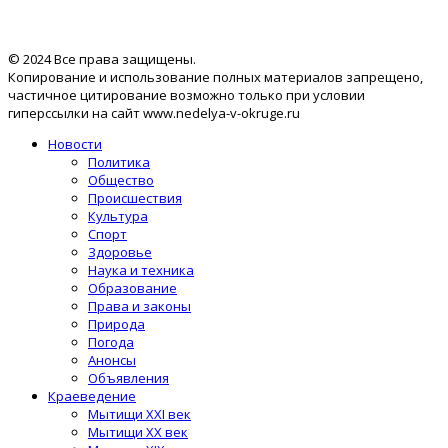
© 2024 Все права защищены.
Копирование и использование полных материалов запрещено,
частичное цитирование возможно только при условии
гиперссылки на сайт www.nedelya-v-okruge.ru
Новости
Политика
Общество
Происшествия
Культура
Спорт
Здоровье
Наука и техника
Образование
Права и законы
Природа
Погода
Анонсы
Объявления
Краеведение
Мытищи XXI век
Мытищи XX век