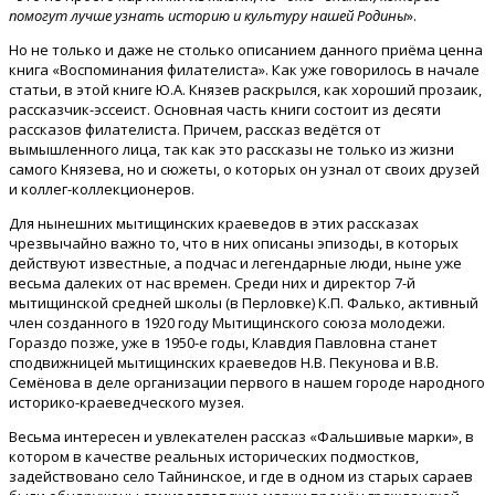
помогут лучше узнать историю и культуру нашей Родины
».
Но не только и даже не столько описанием данного приёма ценна
книга «Воспоминания филателиста». Как уже говорилось в начале
статьи, в этой книге Ю.А. Князев раскрылся, как хороший прозаик,
рассказчик-эссеист. Основная часть книги состоит из десяти
рассказов филателиста. Причем, рассказ ведётся от
вымышленного лица, так как это рассказы не только из жизни
самого Князева, но и сюжеты, о которых он узнал от своих друзей
и коллег-коллекционеров.
Для нынешних мытищинских краеведов в этих рассказах
чрезвычайно важно то, что в них описаны эпизоды, в которых
действуют известные, а подчас и легендарные люди, ныне уже
весьма далеких от нас времен. Среди них и директор 7-й
мытищинской средней школы (в Перловке) К.П. Фалько, активный
член созданного в 1920 году Мытищинского союза молодежи.
Гораздо позже, уже в 1950-е годы, Клавдия Павловна станет
сподвижницей мытищинских краеведов Н.В. Пекунова и В.В.
Семёнова в деле организации первого в нашем городе народного
историко-краеведческого музея.
Весьма интересен и увлекателен рассказ «Фальшивые марки», в
котором в качестве реальных исторических подмостков,
задействовано село Тайнинское, и где в одном из старых сараев