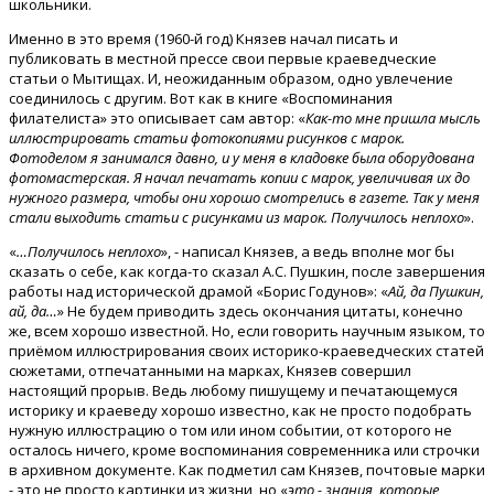
школьники.
Именно в это время (1960-й год) Князев начал писать и
публиковать в местной прессе свои первые краеведческие
статьи о Мытищах. И, неожиданным образом, одно увлечение
соединилось с другим. Вот как в книге «Воспоминания
филателиста» это описывает сам автор: «
Как-то мне пришла мысль
иллюстрировать статьи фотокопиями рисунков с марок.
Фотоделом я занимался давно, и у меня в кладовке была оборудована
фотомастерская. Я начал печатать копии с марок, увеличивая их до
нужного размера, чтобы они хорошо смотрелись в газете. Так у меня
стали выходить статьи с рисунками из марок. Получилось неплохо
».
«
…Получилось неплохо
», - написал Князев, а ведь вполне мог бы
сказать о себе, как когда-то сказал А.С. Пушкин, после завершения
работы над исторической драмой «Борис Годунов»: «
Ай, да Пушкин,
ай, да…
» Не будем приводить здесь окончания цитаты, конечно
же, всем хорошо известной. Но, если говорить научным языком, то
приёмом иллюстрирования своих историко-краеведческих статей
сюжетами, отпечатанными на марках, Князев совершил
настоящий прорыв. Ведь любому пишущему и печатающемуся
историку и краеведу хорошо известно, как не просто подобрать
нужную иллюстрацию о том или ином событии, от которого не
осталось ничего, кроме воспоминания современника или строчки
в архивном документе. Как подметил сам Князев, почтовые марки
- это не просто картинки из жизни, но «
это - знания, которые