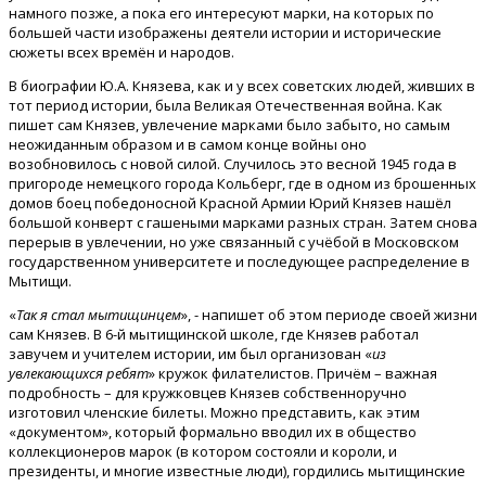
намного позже, а пока его интересуют марки, на которых по
большей части изображены деятели истории и исторические
сюжеты всех времён и народов.
В биографии Ю.А. Князева, как и у всех советских людей, живших в
тот период истории, была Великая Отечественная война. Как
пишет сам Князев, увлечение марками было забыто, но самым
неожиданным образом и в самом конце войны оно
возобновилось с новой силой. Случилось это весной 1945 года в
пригороде немецкого города Кольберг, где в одном из брошенных
домов боец победоносной Красной Армии Юрий Князев нашёл
большой конверт с гашеными марками разных стран. Затем снова
перерыв в увлечении, но уже связанный с учёбой в Московском
государственном университете и последующее распределение в
Мытищи.
«
Так я стал мытищинцем
», - напишет об этом периоде своей жизни
сам Князев. В 6-й мытищинской школе, где Князев работал
завучем и учителем истории, им был организован «
из
увлекающихся ребят
» кружок филателистов. Причём – важная
подробность – для кружковцев Князев собственноручно
изготовил членские билеты. Можно представить, как этим
«документом», который формально вводил их в общество
коллекционеров марок (в котором состояли и короли, и
президенты, и многие известные люди), гордились мытищинские