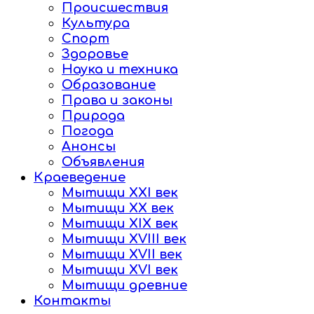
Происшествия
Культура
Спорт
Здоровье
Наука и техника
Образование
Права и законы
Природа
Погода
Анонсы
Объявления
Краеведение
Мытищи XXI век
Мытищи XX век
Мытищи XIX век
Мытищи XVIII век
Мытищи XVII век
Мытищи XVI век
Мытищи древние
Контакты