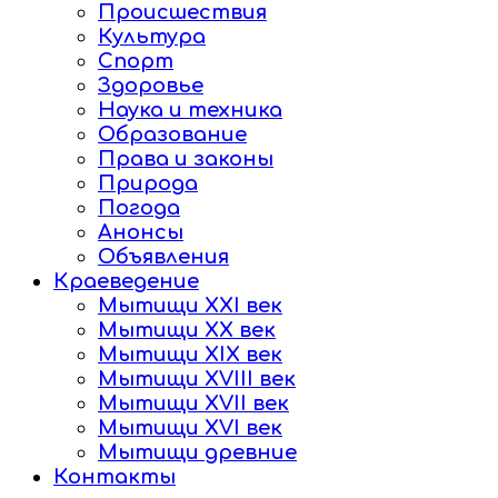
Происшествия
Культура
Спорт
Здоровье
Наука и техника
Образование
Права и законы
Природа
Погода
Анонсы
Объявления
Краеведение
Мытищи XXI век
Мытищи XX век
Мытищи XIX век
Мытищи XVIII век
Мытищи XVII век
Мытищи XVI век
Мытищи древние
Контакты