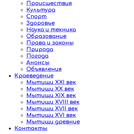
Происшествия
Культура
Спорт
Здоровье
Наука и техника
Образование
Права и законы
Природа
Погода
Анонсы
Объявления
Краеведение
Мытищи XXI век
Мытищи XX век
Мытищи XIX век
Мытищи XVIII век
Мытищи XVII век
Мытищи XVI век
Мытищи древние
Контакты