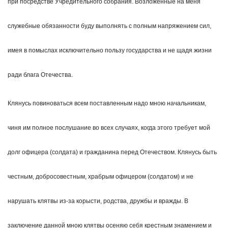
при посредстве Учредительного собрания. Возложенные на меня
служебные обязанности буду выполнять с полным напряжением сил,
имея в помыслах исключительно пользу государства и не щадя жизни
ради блага Отечества.
Клянусь повиноваться всем поставленным надо мною начальникам,
чиня им полное послушание во всех случаях, когда этого требует мой
долг офицера (солдата) и гражданина перед Отечеством. Клянусь быть
честным, добросовестным, храбрым офицером (солдатом) и не
нарушать клятвы из-за корысти, родства, дружбы и вражды. В
заключение данной мною клятвы осеняю себя крестным знамением и