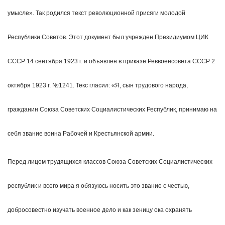
умысле». Так родился текст революционной присяги молодой
Республики Советов. Этот документ был учрежден Президиумом ЦИК
СССР 14 сентября 1923 г. и объявлен в приказе Реввоенсовета СССР 2
октября 1923 г. №1241. Текс гласил: «Я, сын трудового народа,
гражданин Сою­за Советских Социалистических Республик, принимаю на
себя звание воина Рабочей и Крестьянской армии.
Перед лицом трудящихся классов Союза Советских Социалистических
республик и всего мира я обязуюсь носить это звание с честью,
добросовестно изучать военное дело и как зеницу ока охранять