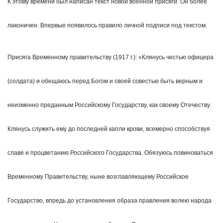
К этому времени был написан текст новой военной присяги. Он более
лаконичен. Впервые появилось правило личной подписи под текстом.
Присяга Временному правительству (1917 г.): «Клянусь честью офицера
(солдата) и обещаюсь перед Богом и своей совестью быть верным и
неизменно преданным Российскому Государству, как своему Отечеству.
Клянусь служить ему до последней капли крови, всемерно способствуя
славе и процветанию Российского Государства. Обязуюсь повиноваться
Временному Правительству, ныне возглавляющему Российское
Государство, впредь до установления образа правления волею народа