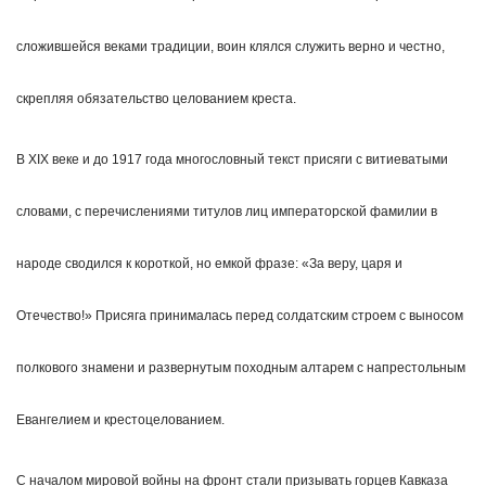
сложившейся веками традиции, воин клялся служить верно и честно,
скрепляя обязательство целованием креста.
В XIX веке и до 1917 года многословный текст присяги с витиеватыми
словами, с перечислениями титулов лиц императорской фамилии в
народе сводился к короткой, но емкой фразе: «За веру, царя и
Отечество!» Присяга принималась перед солдатским строем с выносом
полкового знамени и развернутым походным алтарем с напрестольным
Евангелием и крестоцелованием.
С началом мировой войны на фронт стали призывать горцев Кавказа