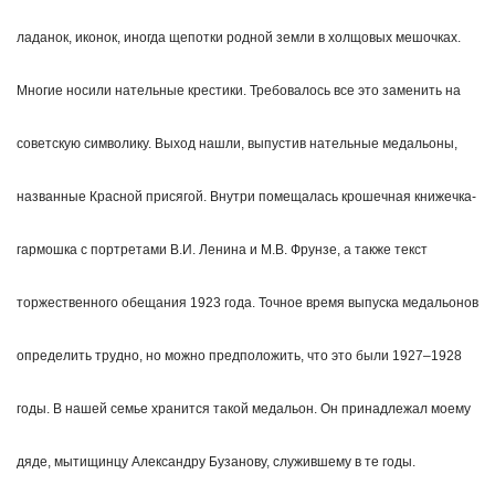
ладанок, иконок, иногда щепотки родной земли в холщовых мешочках.
Многие носили нательные крестики. Требовалось все это заменить на
советскую символику. Выход нашли, выпустив нательные медальоны,
названные Красной присягой. Внутри помещалась крошечная книжечка-
гармошка с портретами В.И. Ленина и М.В. Фрунзе, а также текст
торжественного обещания 1923 года. Точное время выпуска медальонов
определить трудно, но можно предположить, что это были 1927–1928
годы. В нашей семье хранится такой медальон. Он принадлежал моему
дяде, мытищинцу Александру Бузанову, служившему в те годы.