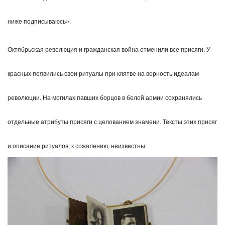
ниже подписываюсь».
Октябрьская революция и гражданская война отменили все присяги. У
красных появились свои ритуалы при клятве на верность идеалам
революции. На могилах павших борцов в белой армии сохранялись
отдельные атрибуты присяги с целованием знамени. Тексты этих присяг
и описание ритуалов, к сожалению, неизвестны.