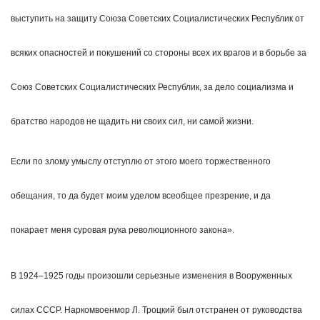
выступить на защиту Сою­за Советских Социалистических Республик от
всяких опасностей и покушений со стороны всех их врагов и в борьбе за
Союз Советских Социалистических Республик, за дело социализма и
братство народов не щадить ни своих сил, ни самой жизни.
Если по злому умыслу отступлю от этого моего торжественного
обещания, то да будет моим уделом всеобщее презрение, и да
покарает меня суровая рука революционного закона».
В 1924–1925 годы произошли серьезные изменения в Вооруженных
силах СССР. Наркомвоенмор Л. Троцкий был отстранен от руководства