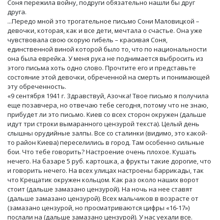
Соня пережила войну, подруги обязательно нашли бы друг
друга.
...Передо мной это трогательное письмо Сони Маловицкой –
девочки, которая, как и все дети, мечтала о счастье. Она уже
чувствовала свою скорую гибель – красивая Соня,
единственной виной которой было то, что по национальности
она была еврейка. У меня рука не поднимается выбросить из
этого письма хоть одно слово. Прочтите его и представьте
состояние этой девочки, обреченной на смерть и понимающей
эту обреченность.
«9 сентября 1941 г. Здравствуй, Азочка! Твое письмо я получила
еще позавчера, но отвечаю тебе сегодня, потому что не знаю,
прибудет ли это письмо. Киев со всех сторон окружен (дальше
идут три строки вымаранного цензурой текста). Целый день
слышны орудийные залпы. Все со сталинки (видимо, это какой-
то район Киева) переселились в город. Там особенно сильные
бои. Что тебе говорить? Настроение очень плохое. Кушать
нечего. На базаре 5 руб. картошка, а фрукты такие дорогие, что
и говорить нечего. На всех улицах настроены баррикады, так
что Крещатик окружен кольцом. Как раз около наших ворот
стоит (дальше замазано цензурой). На ночь на нее ставят
(дальше замазано цензурой). Всех мальчиков в возрасте от
(замазано цензурой, но просматриваются цифры «16-17»)
послали на (дальше замазано цензурой). У нас уехали все.