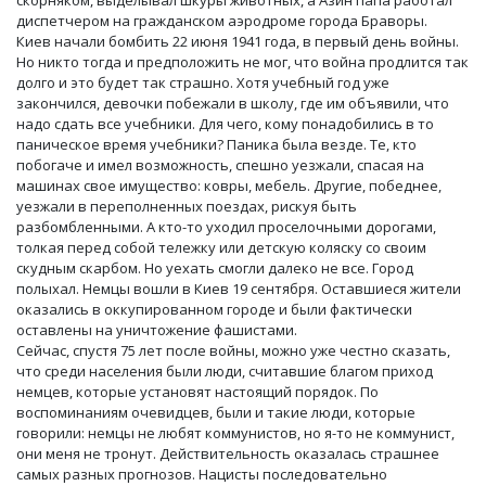
скорняком, выделывал шкуры животных, а Азин папа работал
диспетчером на гражданском аэродроме города Браворы.
Киев начали бомбить 22 июня 1941 года, в первый день войны.
Но никто тогда и предположить не мог, что война продлится так
долго и это будет так страшно. Хотя учебный год уже
закончился, девочки побежали в школу, где им объявили, что
надо сдать все учебники. Для чего, кому понадобились в то
паническое время учебники? Паника была везде. Те, кто
побогаче и имел возможность, спешно уезжали, спасая на
машинах свое имущество: ковры, мебель. Другие, победнее,
уезжали в переполненных поездах, рискуя быть
разбомбленными. А кто-то уходил проселочными дорогами,
толкая перед собой тележку или детскую коляску со своим
скудным скарбом. Но уехать смогли далеко не все. Город
полыхал. Немцы вошли в Киев 19 сентября. Оставшиеся жители
оказались в оккупированном городе и были фактически
оставлены на уничтожение фашистами.
Сейчас, спустя 75 лет после войны, можно уже честно сказать,
что среди населения были люди, считавшие благом приход
немцев, которые установят настоящий порядок. По
воспоминаниям очевидцев, были и такие люди, которые
говорили: немцы не любят коммунистов, но я-то не коммунист,
они меня не тронут. Действительность оказалась страшнее
самых разных прогнозов. Нацисты последовательно