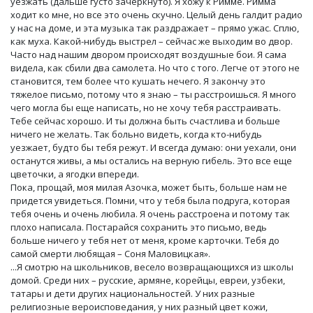
уезжать (дальше густо зачеркнуто). Я хожу к Римме. Римма
ходит ко мне, но все это очень скучно. Целый день галдит радио
у нас на доме, и эта музыка так раздражает – прямо ужас. Сплю,
как муха. Какой-нибудь выстрел – сейчас же выходим во двор.
Часто над нашим двором происходят воздушные бои. Я сама
видела, как сбили два самолета. Но что с того. Легче от этого не
становится, тем более что кушать нечего. Я закончу это
тяжелое письмо, потому что я знаю – ты расстроишься. Я много
чего могла бы еще написать, но не хочу тебя расстраивать.
Тебе сейчас хорошо. И ты должна быть счастлива и больше
ничего не желать. Так больно видеть, когда кто-нибудь
уезжает, будто бы тебя режут. И всегда думаю: они уехали, они
останутся живы, а мы остались на верную гибель. Это все еще
цветочки, а ягодки впереди.
Пока, прощай, моя милая Азочка, может быть, больше нам не
придется увидеться. Помни, что у тебя была подруга, которая
тебя очень и очень любила. Я очень расстроена и потому так
плохо написала. Постарайся сохранить это письмо, ведь
больше ничего у тебя нет от меня, кроме карточки. Тебя до
самой смерти любящая – Соня Маловицкая».
...Я смотрю на школьников, весело возвращающихся из школы
домой. Среди них – русские, армяне, корейцы, евреи, узбеки,
татары и дети других национальностей. У них разные
религиозные вероисповедания, у них разный цвет кожи,