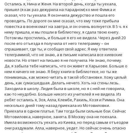
Остались я, Нина и Женя. На второй день, когда ты уехала,
пришел (я как раз дежурила на парадном) ко мне Фимка и
сказал, что ты уехала. Я окончила дежурство и пошла его
проводить. По дороге он мне сказал, что ему тоже прибыла
повестка в военкомат на завтра, и он очень волнуется. В 5 ч. я к
нему пришла, и мы пошли в библиотеку, я сдала твою книгу.
Потом мы простились, и больше я его не видела. Через дней 20
после его отъезда я получила от него телеграмму – он
спрашивает, где ты, и сообщил свой адрес. Я ему ответила
телеграммой, что не знаю, а в письме написала все киевские
новости. Но ответ на письмо я не получила. Не знаю, почему.
Да, я забыла тебе написать, что он живет в Харькове. Больше о
нем я ничего не знаю. Я беру книги в библиотеке, но ты же
понимаешь, как можно читать в такой обстановке. Хожу целый
день, как сумасшедшая. Делать нечего. Хоть на стены лезь.
Заходила в школу. Лидия была в школе, но я с ней не говорила,
как-то неудобно. Больше никого из учителей я не видела. Из
ребят остались я, Зоя, Алла, Клембе, Рахиль, Козя и Римма. Она
несколько дней тому назад приехала из Мотовиловки.
Приехала в одном платье. Там тогда были сильные бои. Сейчас
Мотовиловка, наверное, занята. В Москву она не поехала.
Имела возможность уехать из Киева, но перед самым отъездом
они раздумали. Алла, наверное, уедет. Но сейчас очень опасно