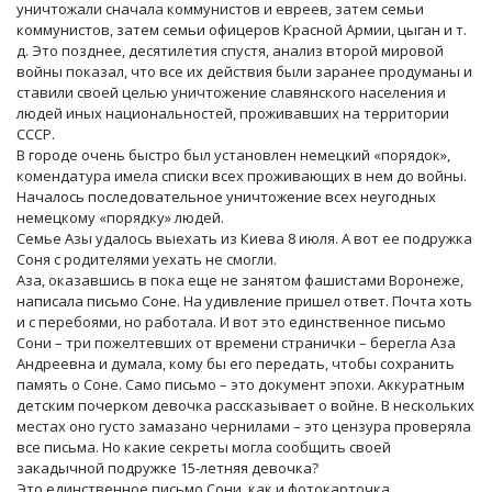
уничтожали сначала коммунистов и евреев, затем семьи
коммунистов, затем семьи офицеров Красной Армии, цыган и т.
д. Это позднее, десятилетия спустя, анализ второй мировой
войны показал, что все их действия были заранее продуманы и
ставили своей целью уничтожение славянского населения и
людей иных национальностей, проживавших на территории
СССР.
В городе очень быстро был установлен немецкий «порядок»,
комендатура имела списки всех проживающих в нем до войны.
Началось последовательное уничтожение всех неугодных
немецкому «порядку» людей.
Семье Азы удалось выехать из Киева 8 июля. А вот ее подружка
Соня с родителями уехать не смогли.
Аза, оказавшись в пока еще не занятом фашистами Воронеже,
написала письмо Соне. На удивление пришел ответ. Почта хоть
и с перебоями, но работала. И вот это единственное письмо
Сони – три пожелтевших от времени странички – берегла Аза
Андреевна и думала, кому бы его передать, чтобы сохранить
память о Соне. Само письмо – это документ эпохи. Аккуратным
детским почерком девочка рассказывает о войне. В нескольких
местах оно густо замазано чернилами – это цензура проверяла
все письма. Но какие секреты могла сообщить своей
закадычной подружке 15-летняя девочка?
Это единственное письмо Сони, как и фотокарточка,