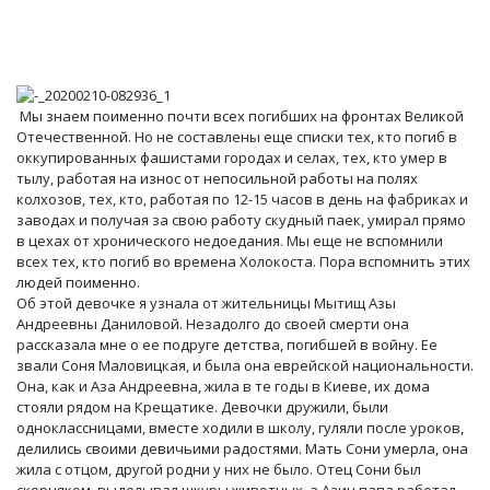
Мы знаем поименно почти всех погибших на фронтах Великой
Отечественной. Но не составлены еще списки тех, кто погиб в
оккупированных фашистами городах и селах, тех, кто умер в
тылу, работая на износ от непосильной работы на полях
колхозов, тех, кто, работая по 12-15 часов в день на фабриках и
заводах и получая за свою работу скудный паек, умирал прямо
в цехах от хронического недоедания. Мы еще не вспомнили
всех тех, кто погиб во времена Холокоста. Пора вспомнить этих
людей поименно.
Об этой девочке я узнала от жительницы Мытищ Азы
Андреевны Даниловой. Незадолго до своей смерти она
рассказала мне о ее подруге детства, погибшей в войну. Ее
звали Соня Маловицкая, и была она еврейской национальности.
Она, как и Аза Андреевна, жила в те годы в Киеве, их дома
стояли рядом на Крещатике. Девочки дружили, были
одноклассницами, вместе ходили в школу, гуляли после уроков,
делились своими девичьими радостями. Мать Сони умерла, она
жила с отцом, другой родни у них не было. Отец Сони был