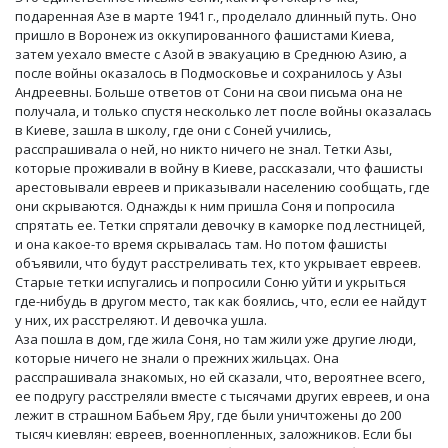
подаренная Азе в марте 1941 г., проделало длинный путь. Оно
пришло в Воронеж из оккупированного фашистами Киева,
затем уехало вместе с Азой в эвакуацию в Среднюю Азию, а
после войны оказалось в Подмосковье и сохранилось у Азы
Андреевны. Больше ответов от Сони на свои письма она не
получала, и только спустя несколько лет после войны оказалась
в Киеве, зашла в школу, где они с Соней учились,
расспрашивала о ней, но никто ничего не знал. Тетки Азы,
которые проживали в войну в Киеве, рассказали, что фашисты
арестовывали евреев и приказывали населению сообщать, где
они скрываются. Однажды к ним пришла Соня и попросила
спрятать ее. Тетки спрятали девочку в каморке под лестницей,
и она какое-то время скрывалась там. Но потом фашисты
объявили, что будут расстреливать тех, кто укрывает евреев.
Старые тетки испугались и попросили Соню уйти и укрыться
где-нибудь в другом место, так как боялись, что, если ее найдут
у них, их расстреляют. И девочка ушла.
Аза пошла в дом, где жила Соня, но там жили уже другие люди,
которые ничего не знали о прежних жильцах. Она
расспрашивала знакомых, но ей сказали, что, вероятнее всего,
ее подругу расстреляли вместе с тысячами других евреев, и она
лежит в страшном Бабьем Яру, где были уничтожены до 200
тысяч киевлян: евреев, военнопленных, заложников. Если бы