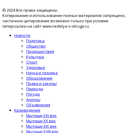
© 2024 Все права защищены.
Копирование и использование полных материалов запрещено,
частичное цитирование возможно только при условии
гиперссылки на сайт www.nedelya-v-okruge.ru
Новости
Политика
Общество
Происшествия
Культура
Спорт
Здоровье
Наука и техника
Образование
Права и законы
Природа
Погода
Анонсы
Объявления
Краеведение
Мытищи XXI век
Мытищи XX век
Мытищи XIX век
Мытищи XVIII век