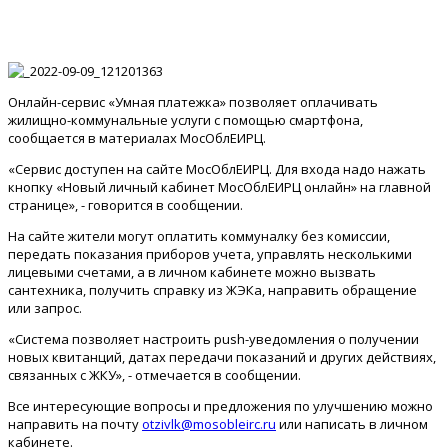
Онлайн-сервис «Умная платежка» позволяет оплачивать
жилищно-коммунальные услуги с помощью смартфона,
сообщается в материалах МосОблЕИРЦ.
«Сервис доступен на сайте МосОблЕИРЦ. Для входа надо нажать
кнопку «Новый личный кабинет МосОблЕИРЦ онлайн» на главной
странице», - говорится в сообщении.
На сайте жители могут оплатить коммуналку без комиссии,
передать показания приборов учета, управлять несколькими
лицевыми счетами, а в личном кабинете можно вызвать
сантехника, получить справку из ЖЭКа, направить обращение
или запрос.
«Система позволяет настроить push-уведомления о получении
новых квитанций, датах передачи показаний и других действиях,
связанных с ЖКУ», - отмечается в сообщении.
Все интересующие вопросы и предложения по улучшению можно
направить на почту
otzivlk@mosobleirc.ru
или написать в личном
кабинете.