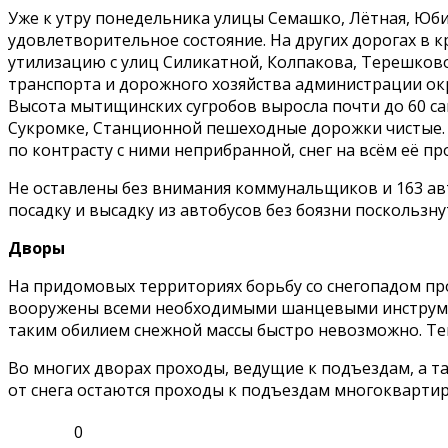
Уже к утру понедельника улицы Семашко, Лётная, Юб
удовлетворительное состояние. На других дорогах в 
утилизацию с улиц Силикатной, Колпакова, Терешков
транспорта и дорожного хозяйства администрации ок
Высота мытищинских сугробов выросла почти до 60 са
Сукромке, Станционной пешеходные дорожки чистые. 
по контрасту с ними неприбранной, снег на всём её п
Не оставлены без внимания коммунальщиков и 163 ав
посадку и высадку из автобусов без боязни поскользну
Дворы
На придомовых территориях борьбу со снегопадом про
вооружены всеми необходимыми шанцевыми инструмент
таким обилием снежной массы быстро невозможно. Те
Во многих дворах проходы, ведущие к подъездам, а та
от снега остаются проходы к подъездам многоквартирны
0