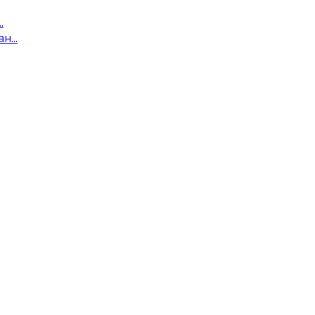
.
...