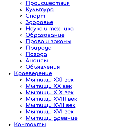
Происшествия
Культура
Спорт
Здоровье
Наука и техника
Образование
Права и законы
Природа
Погода
Анонсы
Объявления
Краеведение
Мытищи XXI век
Мытищи XX век
Мытищи XIX век
Мытищи XVIII век
Мытищи XVII век
Мытищи XVI век
Мытищи древние
Контакты