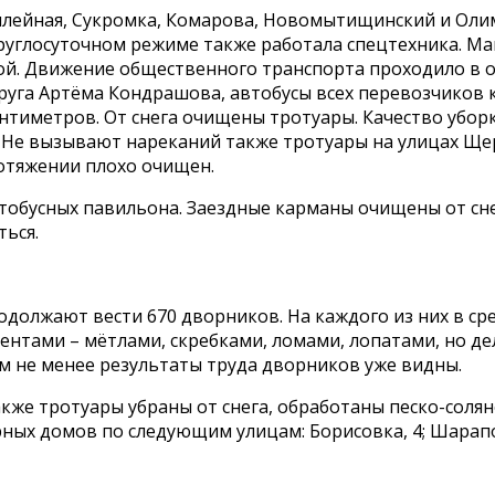
илейная, Сукромка, Комарова, Новомытищинский и Ол
круглосуточном режиме также работала спецтехника. Ма
ой. Движение общественного транспорта проходило в 
руга Артёма Кондрашова, автобусы всех перевозчиков 
нтиметров. От снега очищены тротуары. Качество уборк
Не вызывают нареканий также тротуары на улицах Щер
ротяжении плохо очищен.
тобусных павильона. Заездные карманы очищены от сн
ться.
должают вести 670 дворников. На каждого из них в сре
ами – мётлами, скребками, ломами, лопатами, но дел
м не менее результаты труда дворников уже видны.
кже тротуары убраны от снега, обработаны песко-соля
х домов по следующим улицам: Борисовка, 4; Шараповска