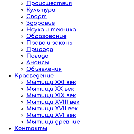
Происшествия
Культура
Спорт
Здоровье
Наука и техника
Образование
Права и законы
Природа
Погода
Анонсы
Объявления
Краеведение
Мытищи XXI век
Мытищи XX век
Мытищи XIX век
Мытищи XVIII век
Мытищи XVII век
Мытищи XVI век
Мытищи древние
Контакты