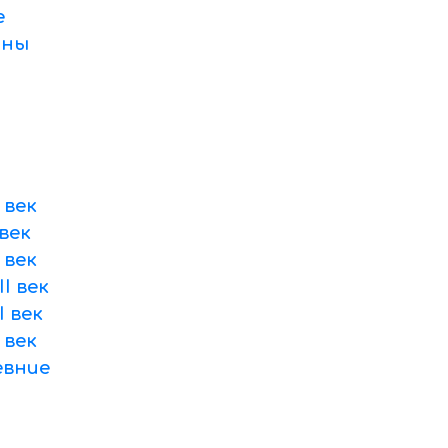
е
оны
 век
век
 век
I век
 век
 век
вние