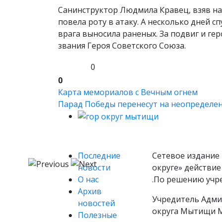
Санинструктор Людмила Кравец, взяв на
повела роту в атаку. А несколько дней с
врага выносила раненых. За подвиг и ге
звания Героя Советского Союза.
0
0
Карта мемориалов с Вечным огнем
Парад Победы перенесут на неопределе
Последние
Сетевое издание 
новости
округе» действие
О нас
.По решению учр
Архив
Учредитель Адми
новостей
округа Мытищи М
Полезные