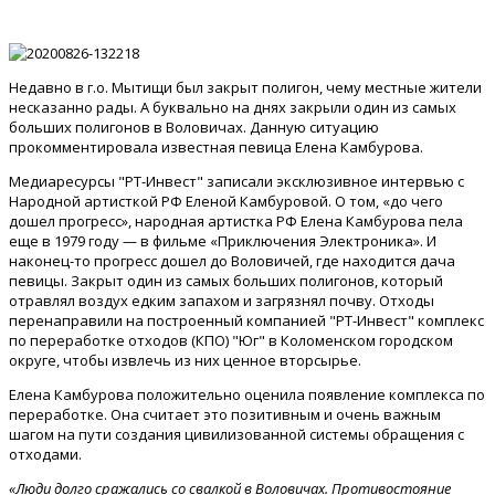
Недавно в г.о. Мытищи был закрыт полигон, чему местные жители
несказанно рады. А буквально на днях закрыли один из самых
больших полигонов в Воловичах. Данную ситуацию
прокомментировала известная певица Елена Камбурова.
Медиаресурсы "РТ-Инвест" записали эксклюзивное интервью с
Народной артисткой РФ Еленой Камбуровой. О том, «до чего
дошел прогресс», народная артистка РФ Елена Камбурова пела
еще в 1979 году — в фильме «Приключения Электроника». И
наконец-то прогресс дошел до Воловичей, где находится дача
певицы. Закрыт один из самых больших полигонов, который
отравлял воздух едким запахом и загрязнял почву. Отходы
перенаправили на построенный компанией "РТ-Инвест" комплекс
по переработке отходов (КПО) "Юг" в Коломенском городском
округе, чтобы извлечь из них ценное вторсырье.
Елена Камбурова положительно оценила появление комплекса по
переработке. Она считает это позитивным и очень важным
шагом на пути создания цивилизованной системы обращения с
отходами.
«Люди долго сражались со свалкой в Воловичах. Противостояние