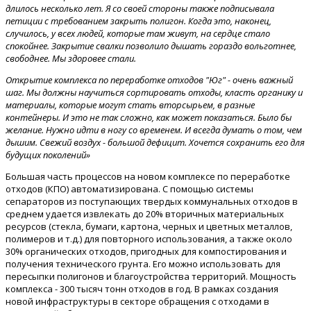
длилось несколько лет. Я со своей стороны также подписывала
петиции с требованием закрыть полигон. Когда это, наконец,
случилось, у всех людей, которые там живут, на сердце стало
спокойнее. Закрытие свалки позволило дышать гораздо вольготнее,
свободнее. Мы здоровее стали.
Открытие комплекса по переработке отходов "Юг" - очень важный
шаг. Мы должны научиться сортировать отходы, класть органику и
материалы, которые могут стать вторсырьем, в разные
контейнеры. И это не так сложно, как может показаться. Было бы
желание. Нужно идти в ногу со временем. И всегда думать о том, чем
дышим. Свежий воздух - большой дефицит. Хочется сохранить его для
будущих поколений»
Большая часть процессов на новом комплексе по переработке
отходов (КПО) автоматизирована. С помощью системы
сепараторов из поступающих твердых коммунальных отходов в
среднем удается извлекать до 20% вторичных материальных
ресурсов (стекла, бумаги, картона, черных и цветных металлов,
полимеров и т.д.) для повторного использования, а также около
30% органических отходов, пригодных для компостирования и
получения технического грунта. Его можно использовать для
пересыпки полигонов и благоустройства территорий. Мощность
комплекса - 300 тысяч тонн отходов в год. В рамках создания
новой инфраструктуры в секторе обращения с отходами в