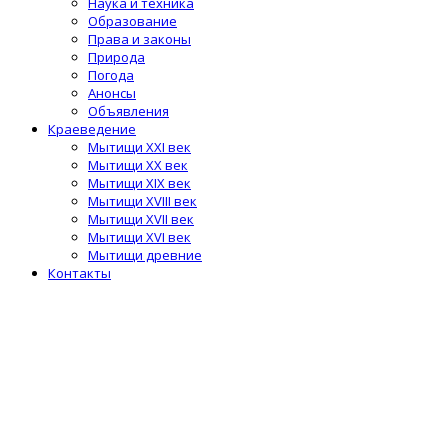
Наука и техника
Образование
Права и законы
Природа
Погода
Анонсы
Объявления
Краеведение
Мытищи XXI век
Мытищи XX век
Мытищи XIX век
Мытищи XVIII век
Мытищи XVII век
Мытищи XVI век
Мытищи древние
Контакты