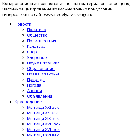
Копирование и использование полных материалов запрещено,
частичное цитирование возможно только при условии
гиперссылки на сайт www.nedelya-v-okruge.ru
Новости
Политика
Общество
Происшествия
Культура
Спорт
Здоровье
Наука и техника
Образование
Права и законы
Природа
Погода
Анонсы
Объявления
Краеведение
Мытищи XXI век
Мытищи XX век
Мытищи XIX век
Мытищи XVIII век
Мытищи XVII век
Мытищи XVI век