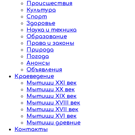
Происшествия
Культура
Спорт
Здоровье
Наука и техника
Образование
Права и законы
Природа
Погода
Анонсы
Объявления
Краеведение
Мытищи XXI век
Мытищи XX век
Мытищи XIX век
Мытищи XVIII век
Мытищи XVII век
Мытищи XVI век
Мытищи древние
Контакты