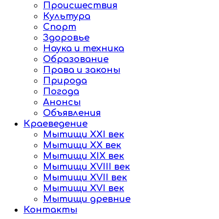
Происшествия
Культура
Спорт
Здоровье
Наука и техника
Образование
Права и законы
Природа
Погода
Анонсы
Объявления
Краеведение
Мытищи XXI век
Мытищи XX век
Мытищи XIX век
Мытищи XVIII век
Мытищи XVII век
Мытищи XVI век
Мытищи древние
Контакты