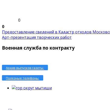
0
0
Предоставление сведений в Кадастр отходов Московск.
Арт-презентация творческих работ
Военная служба по контракту
Архив выпусков газеты
Полезные телефоны