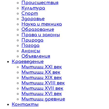
Происшествия
Культура
Спорт
Здоровье
Наука и техника
Образование
Права и законы
Природа
Погода
Анонсы
Объявления
Краеведение
Мытищи XXI век
Мытищи XX век
Мытищи XIX век
Мытищи XVIII век
Мытищи XVII век
Мытищи XVI век
Мытищи древние
Контакты