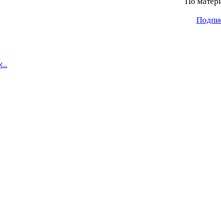
По матер
Подпис
..