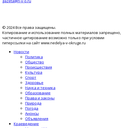
gazeta@n-v-o.ru
© 2024 Все права защищены.
Копирование и использование полных материалов запрещено,
частичное цитирование возможно только при условии
гиперссылки на сайт www.nedelya-v-okruge.ru
Новости
Политика
Общество
Происшествия
Культура
Спорт
Здоровье
Наука и техника
Образование
Права и законы
Природа
Погода
Анонсы
Объявления
Краеведение