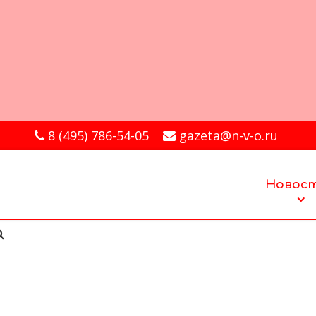
8 (495) 786-54-05
gazeta@n-v-o.ru
Новос