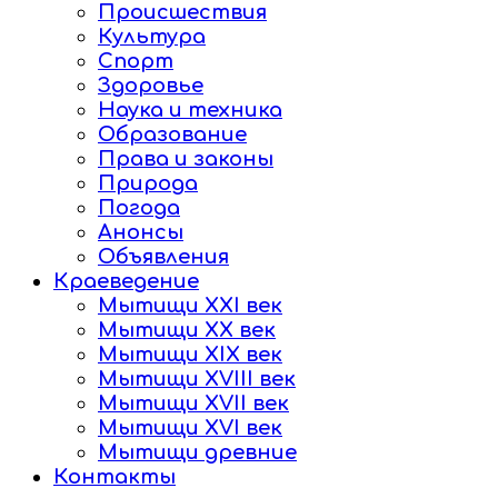
Происшествия
Культура
Спорт
Здоровье
Наука и техника
Образование
Права и законы
Природа
Погода
Анонсы
Объявления
Краеведение
Мытищи XXI век
Мытищи XX век
Мытищи XIX век
Мытищи XVIII век
Мытищи XVII век
Мытищи XVI век
Мытищи древние
Контакты