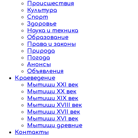
Происшествия
Культура
Спорт
Здоровье
Наука и техника
Образование
Права и законы
Природа
Погода
Анонсы
Объявления
Краеведение
Мытищи XXI век
Мытищи XX век
Мытищи XIX век
Мытищи XVIII век
Мытищи XVII век
Мытищи XVI век
Мытищи древние
Контакты