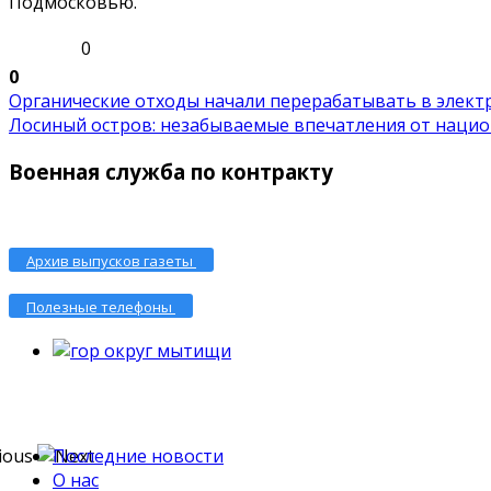
Подмосковью.
0
0
Органические отходы начали перерабатывать в электр.
Лосиный остров: незабываемые впечатления от национ
Военная служба по контракту
Архив выпусков газеты
Полезные телефоны
Последние новости
О нас