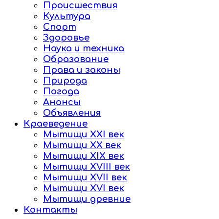
Происшествия
Культура
Спорт
Здоровье
Наука и техника
Образование
Права и законы
Природа
Погода
Анонсы
Объявления
Краеведение
Мытищи XXI век
Мытищи XX век
Мытищи XIX век
Мытищи XVIII век
Мытищи XVII век
Мытищи XVI век
Мытищи древние
Контакты