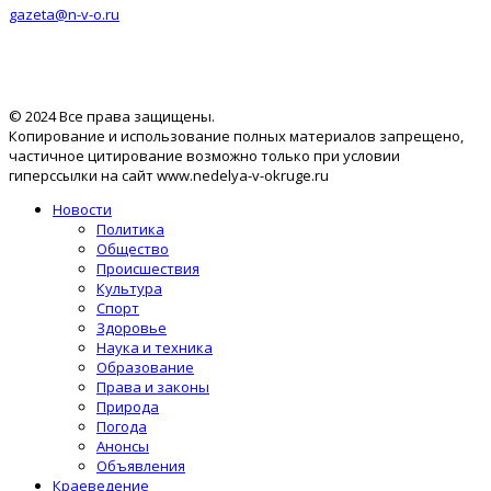
gazeta@n-v-o.ru
© 2024 Все права защищены.
Копирование и использование полных материалов запрещено,
частичное цитирование возможно только при условии
гиперссылки на сайт www.nedelya-v-okruge.ru
Новости
Политика
Общество
Происшествия
Культура
Спорт
Здоровье
Наука и техника
Образование
Права и законы
Природа
Погода
Анонсы
Объявления
Краеведение