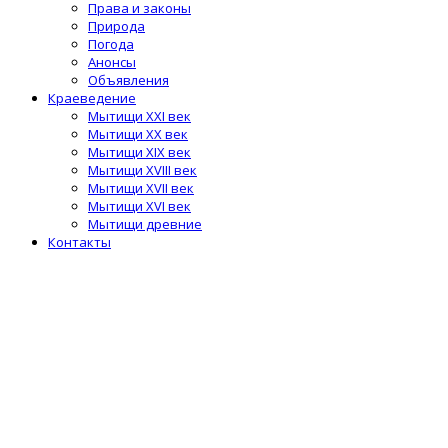
Права и законы
Природа
Погода
Анонсы
Объявления
Краеведение
Мытищи XXI век
Мытищи XX век
Мытищи XIX век
Мытищи XVIII век
Мытищи XVII век
Мытищи XVI век
Мытищи древние
Контакты