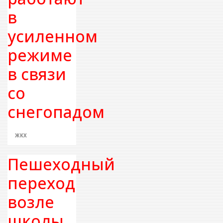
в
усиленном
режиме
в связи
со
снегопадом
ЖКХ
Пешеходный
переход
возле
школы