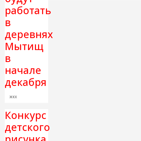
работать
в
деревнях
Мытищ
в
начале
декабря
ЖКХ
Конкурс
детского
рисунка