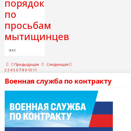
порядок
по
просьбам
мытищинцев
ЖКХ
Предыдущая
Следующая
2
3
4
5
6
7
8
9
10
11
Военная служба по контракту