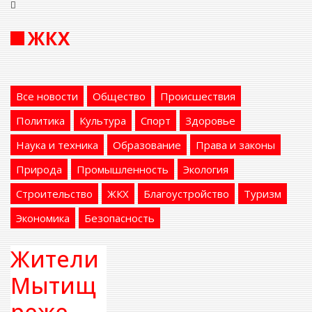
ЖКХ
Все новости
Общество
Происшествия
Политика
Культура
Спорт
Здоровье
Наука и техника
Образование
Права и законы
Природа
Промышленность
Экология
Строительство
ЖКХ
Благоустройство
Туризм
Экономика
Безопасность
Жители
Мытищ
реже