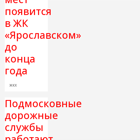
появится
в ЖК
«Ярославском»
до
конца
года
ЖКХ
Подмосковные
дорожные
службы
работают