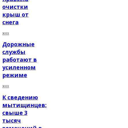
очистки
крыш от
снега
ЖКХ
Дорожные
службы
работают в
усиленном
режиме
ЖКХ
К сведению
мытищинцев:
свыше 3
тысяч