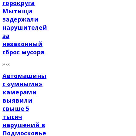
горокруга
Мытищи
задержали
нарушителей
за
незаконный
сброс мусора
ЖКХ
Автомашины
с «умными»
камерами
выявили
свыше 5
тысяч
нарушений в
Подмосковье