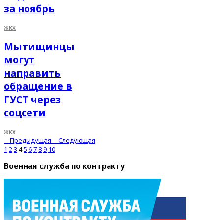
за ноябрь
ЖКХ
Мытищинцы
могут
направить
обращение в
ГУСТ через
соцсети
ЖКХ
Предыдущая
Следующая
1
2
3
4
5
6
7
8
9
10
Военная служба по контракту