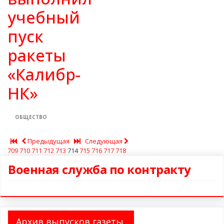
учебный
пуск
ракеты
«Калибр-
НК»
ОБЩЕСТВО
Предыдущая
Следующая
709
710
711
712
713
714
715
716
717
718
Военная служба по контракту
Архив выпусков газеты