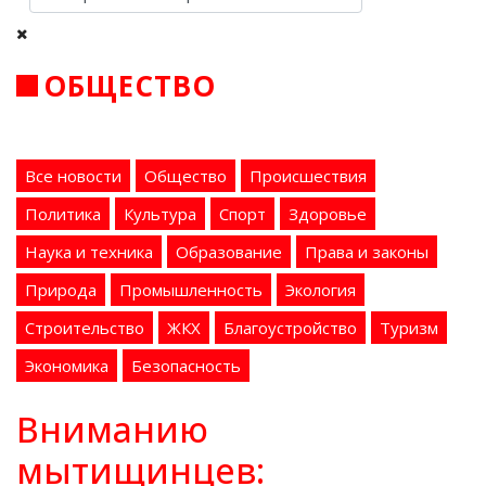
ОБЩЕСТВО
Все новости
Общество
Происшествия
Политика
Культура
Спорт
Здоровье
Наука и техника
Образование
Права и законы
Природа
Промышленность
Экология
Строительство
ЖКХ
Благоустройство
Туризм
Экономика
Безопасность
Вниманию
мытищинцев: