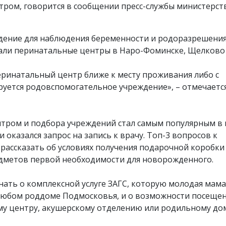
ром, говорится в сообщении пресс-службы министерст
еждение для наблюдения беременности и родоразрешени
тали перинатальные центры в Наро-Фоминске, Щелково
еринатальный центр ближе к месту проживания либо с
руется родовспомогательное учреждение», – отмечаетс
тром и подбора учреждений стал самым популярным в 
 оказался запрос на запись к врачу. Топ-3 вопросов к
рассказать об условиях получения подарочной коробки
едметов первой необходимости для новорожденного.
ать о комплексной услуге ЗАГС, которую молодая мама
 любом роддоме Подмосковья, и о возможности посеще
у центру, акушерскому отделению или родильному дом