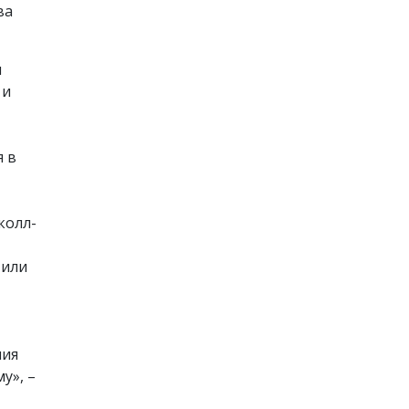
ва
я
 и
я в
колл-
 или
ния
у», –