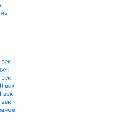
е
оны
 век
век
 век
I век
 век
 век
вние