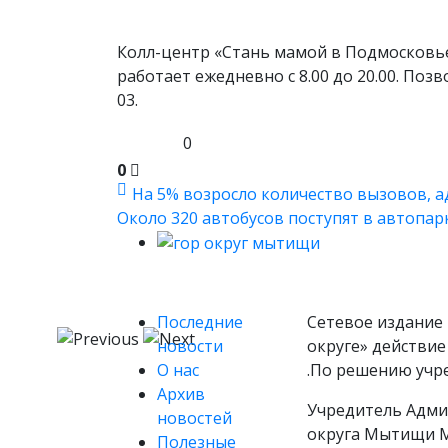
Колл-центр «Стань мамой в Подмосковье»
работает ежедневно с 8.00 до 20.00. Поз
03.
0
0
На 5% возросло количество вызовов, ад
Около 320 автобусов поступят в автопарк
Последние
Сетевое издание 
новости
округе» действие
О нас
.По решению учр
Архив
Учредитель Адми
новостей
округа Мытищи М
Полезные