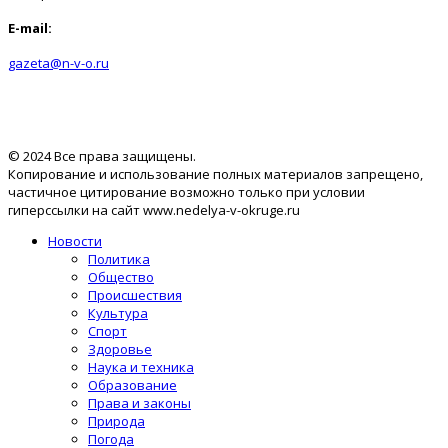
E-mail:
gazeta@n-v-o.ru
© 2024 Все права защищены.
Копирование и использование полных материалов запрещено,
частичное цитирование возможно только при условии
гиперссылки на сайт www.nedelya-v-okruge.ru
Новости
Политика
Общество
Происшествия
Культура
Спорт
Здоровье
Наука и техника
Образование
Права и законы
Природа
Погода