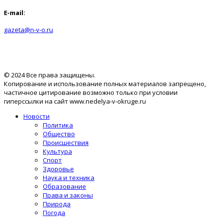
E-mail:
gazeta@n-v-o.ru
© 2024 Все права защищены.
Копирование и использование полных материалов запрещено,
частичное цитирование возможно только при условии
гиперссылки на сайт www.nedelya-v-okruge.ru
Новости
Политика
Общество
Происшествия
Культура
Спорт
Здоровье
Наука и техника
Образование
Права и законы
Природа
Погода