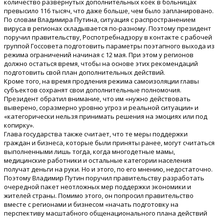
количество развернутых дополнительных коек в больницах
превысило 116 тысяч, что даже больше, чем было запланировано.
По словам Владимира Путина, ситуация с распространением
вируса в регионах складывается по-разному. Поэтому президент
поручил правительству, Роспотребнадзору в контакте с рабочей
группой Госсовета подготовить параметры поэтапного выхода из
режима ограничений начиная с 12 мая. При этом у регионов
должно остаться время, чтобы на основе этих рекомендаций
подготовить свой план дополнительных действий.
Кроме того, на время продления режима самоизоляции главы
субъектов сохранят свои дополнительные полномочия.
Президент обратил внимание, что им «нужно действовать
выверено, соразмерно уровню угроз и реальной ситуации» и
«категорически нельзя принимать решения на эмоциях или под
копирку».
Глава государства также считает, что те меры поддержки
граждан и бизнеса, которые были приняты ранее, могут считаться
выполненными лишь тогда, когда многодетные мамы,
медицинские работники и остальные категории населения
получат деньги на руки. Но и этого, по его мнению, недостаточно.
Поэтому Владимир Путин поручил правительству разработать
очередной пакет неотложных мер поддержки экономики и
жителей страны. Помимо этого, он попросил правительство
вместе с регионами и бизнесом «начать подготовку на
перспективу масштабного общенационального плана действий