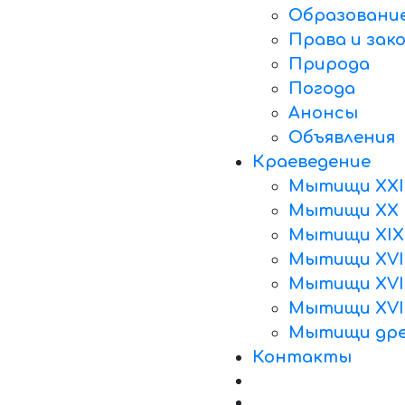
Образовани
Права и зак
Природа
Погода
Анонсы
Объявления
Краеведение
Мытищи XXI
Мытищи XX 
Мытищи XIX
Мытищи XVII
Мытищи XVII
Мытищи XVI
Мытищи дре
Контакты