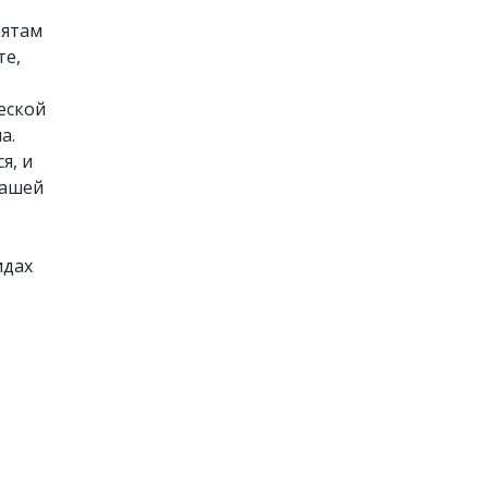
бятам
те,
еской
а.
я, и
нашей
идах