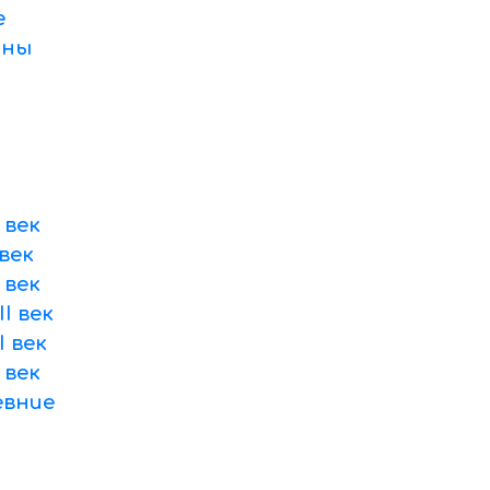
е
оны
 век
век
 век
I век
 век
 век
вние