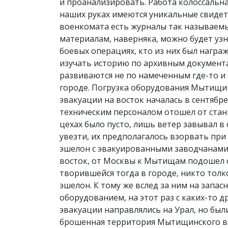
и проанализировать. Работа колоссальна
наших руках имеются уникальные свидет
военкомата есть журналы так называемы
материалам, наверняка, можно будет узн
боевых операциях, кто из них был награж
изучать историю по архивным документам
развиваются не по намеченным где-то и 
городе. Погрузка оборудования Мытищи
эвакуации на восток началась в сентябре
техническим персоналом отошел от ста
цехах было пусто, лишь ветер завывал в
увезти, их предполагалось взорвать при
эшелон с эвакуированными заводчанами (
восток, от Москвы к Мытищам подошел с
творившейся тогда в городе, никто толк
эшелон. К тому же вслед за ним на зап
оборудованием, на этот раз с каких-то 
эвакуации направлялись на Урал, но бы
брошенная территория Мытищинского ва