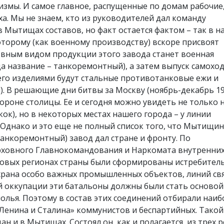
измы. И самое главное, распущенные по домам рабочие,
ха. Мы не знаем, кто из руководителей дал команду
 Мытищах составов, но факт остается фактом – так в 
оторому (как военному производству) вскоре присвоят
новным видом продукции этого завода станет военная
да название – танкоремонтный), а затем выпуск самохо
его изделиями будут стальные противотанковые ежи и
. В решающие дни битвы за Москву (ноябрь-декабрь 194
ороне столицы. Ее и сегодня можно увидеть не только 
ок), но в некоторых местах нашего города – у линии
. Однако и это еще не полный список того, что Мытищи
танкоремонтный) завод дал стране и фронту. По
ховного Главнокомандования и Наркомата внутренних
нтовых регионах страны были сформированы истребител
охрана особо важных промышленных объектов, линий свя
ой оккупации эти батальоны должны были стать основой
олья. Поэтому в состав этих соединений отбирали наиб
Ленина и Сталина» коммунистов и беспартийных. Такой
 и в Мытищах. Состоял он, как и полагается, из трех р