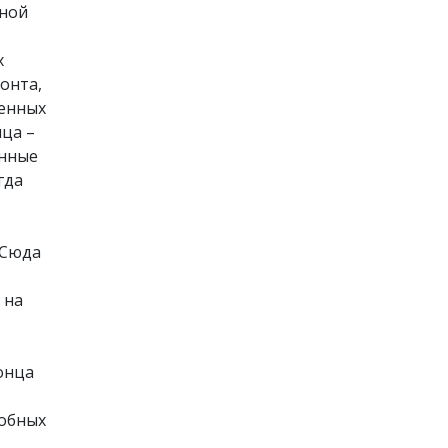
нной
х
онта,
оенных
ца –
енные
гда
 Сюда
 на
онца
добных