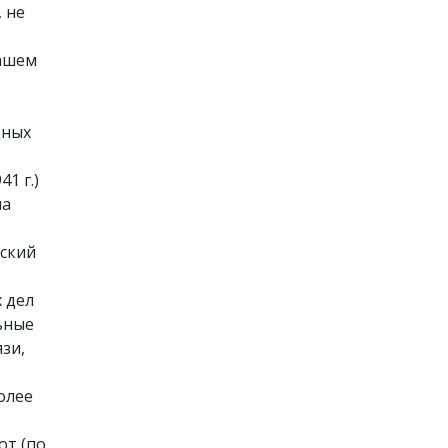
 не
нашем
дных
1 г.)
на
нский
 дел
ьные
зи,
олее
от (по