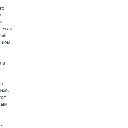
в
го
м
и
… Если
тия
нашем
и в
и
на
ихе,
тот
ным
ы