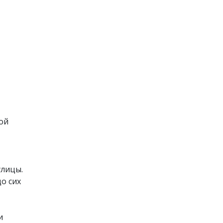
ой
улицы.
о сих
и