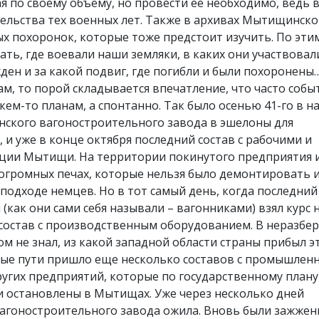
я по своему объему, но провести ее необходимо, ведь 
ельства тех военных лет. Также в архивах Мытищинско
х похоронок, которые тоже предстоит изучить. По эти
ать, где воевали наши земляки, в каких они участвовал
ден и за какой подвиг, где погибли и были похоронены
, то порой складывается впечатление, что часто собы
кем-то планам, а спонтанно. Так было осенью 41-го в 
нского вагоностроительного завода в эшелоны для
, и уже в конце октября последний состав с рабочими и
нции Мытищи. На территории покинутого предприятия 
 огромных печах, которые нельзя было демонтировать 
 подходе немцев. Но в тот самый день, когда последний
как они сами себя называли – вагонниками) взял курс 
остав с производственным оборудованием. В неразбер
ом не знал, из какой западной области страны прибыл э
асные пути пришло еще несколько составов с промышлен
других предприятий, которые по государственному плану
ли остановлены в Мытищах. Уже через несколько дней
гоностроительного завода ожила. Вновь были зажжен