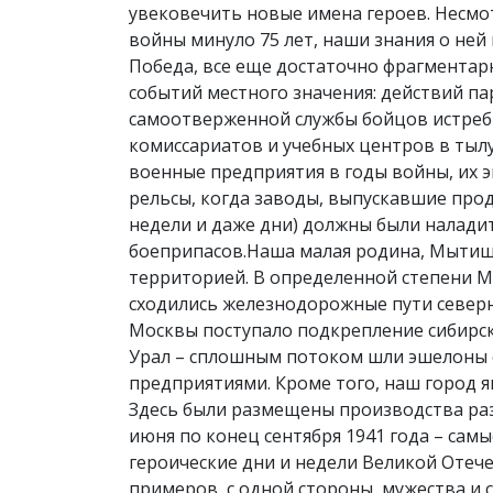
увековечить новые имена героев. Несмо
войны минуло 75 лет, наши знания о ней
Победа, все еще достаточно фрагментарн
событий местного значения: действий па
самоотверженной службы бойцов истреб
комиссариатов и учебных центров в тыл
военные предприятия в годы войны, их э
рельсы, когда заводы, выпускавшие про
недели и даже дни) должны были налади
боеприпасов.Наша малая родина, Мытищ
территорией. В определенной степени 
сходились железнодорожные пути северн
Москвы поступало подкрепление сибирск
Урал – сплошным потоком шли эшелоны 
предприятиями. Кроме того, наш город
Здесь были размещены производства раз
июня по конец сентября 1941 года – сам
героические дни и недели Великой Отеч
примеров, с одной стороны, мужества и 