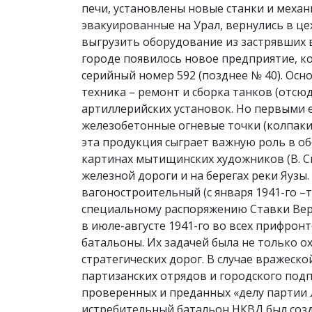
печи, установлены новые станки и механ
эвакуированные на Урал, вернулись в це
выгрузить оборудование из застрявших в
городе появилось новое предприятие, к
серийный номер 592 (позднее № 40). Ос
техника – ремонт и сборка танков (отсю
артиллерийских установок. Но первыми 
железобетонные огневые точки (колпаки)
эта продукция сыграет важную роль в об
картинах мытищинских художников (В. Ск
железной дороги и на берегах реки Яузы
вагоностроительный (с января 1941-го –
специальному распоряжению Ставки Вер
в июле-августе 1941-го во всех прифро
батальоны. Их задачей была не только 
стратегических дорог. В случае вражеск
партизанских отрядов и городского подп
проверенных и преданных «делу партии 
истребительный батальон НКВД был создан