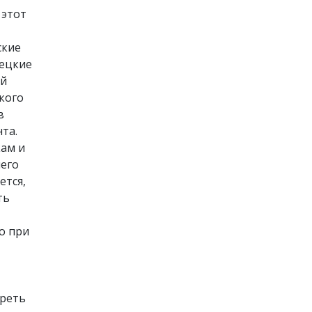
 этот
ские
мецкие
ый
ского
в
та.
кам и
его
ется,
ть
о при
треть