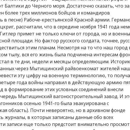
т Балтики до Черного моря. Достаточно сказать, что за
лен более трех миллионов бойцов и командиров
ь в песне) Рабоче-крестьянской Красной армии. Герман
криг, рассчитали, что в середине ноября 1941 года не
Гитлер примет не только ключи от города, но и военн
ной площади. Но фактор русского солдата, точнее, рус
ествиться этим планам. Несмотря на то что наш город 
ом тылу, вся его жизнь была подчинена интересам фрон
» стал в те дни, недели и месяцы определяющим. Истори
ванных через Мытищинский райвоенкомат жителей наш
еревести эту цифру на военную терминологию, то получа
 четыре года войны направил в действующую армию пя
д в формирование этих условных соединений внесли
чередь Мытищинский вагоностроительный завод. И эт
агонников осенью 1941-го была эвакуирована с
кая область). Почти невероятно, но в архивном фонде
 журналы, в которых записаны данные обо всех
Эти записи еще только предстоит внимательно просмо