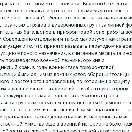
тря на то что с момента окончания Великой Отечестве
 и тех колоссальных жертвах, которыми была оплачена
ы и разрознены. Особенно это касается так называемы
ртизанских отрядов и диверсионных групп за линией фр
ительных батальонов в прифронтовой зоне, работы в
у. Совершенно отдельная и также малоизученная страни
вакуация и то, что принято называть переходом на во
дукцию мирного назначения, в считанные месяцы (а ино
ть производство военной техники, оружия и
инский край, в годы войны стала прифронтовой
Мытищи были одним из важных узлов обороны столицы.
ого и восточного направлений, по которым на защиту
их и дальневосточных дивизий, а в обратную сторону –
с эвакуированными из западных регионов страны
 являлся крупным промышленным центром Подмосковья.
личного профиля и назначения. Три месяца войны – с к
ые трагические, самые драматичные и, наверное, самые
ественной. Никогда еще в военной истории не было по
стойкости, а с другой – ощущения полной катастрофы и