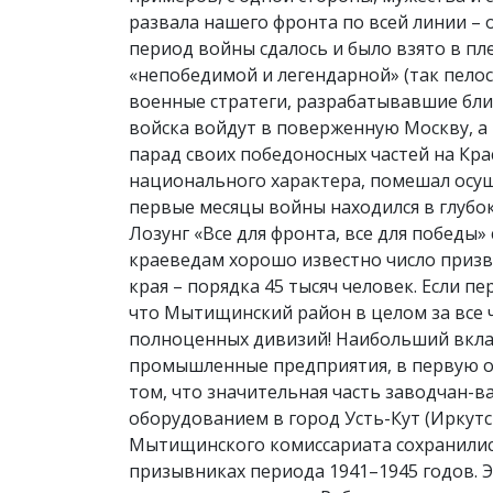
развала нашего фронта по всей линии – о
период войны сдалось и было взято в п
«непобедимой и легендарной» (так пелос
военные стратеги, разрабатывавшие блиц
войска войдут в поверженную Москву, а 
парад своих победоносных частей на Крас
национального характера, помешал осущ
первые месяцы войны находился в глубок
Лозунг «Все для фронта, все для победы
краеведам хорошо известно число приз
края – порядка 45 тысяч человек. Если п
что Мытищинский район в целом за все
полноценных дивизий! Наибольший вкла
промышленные предприятия, в первую о
том, что значительная часть заводчан-в
оборудованием в город Усть-Кут (Иркутс
Мытищинского комиссариата сохранились
призывниках периода 1941–1945 годов. 