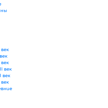
е
оны
 век
век
 век
I век
 век
 век
вние