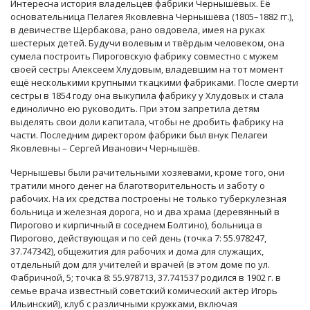
Интересна история владельцев фабрики Чернышёвых. Её
основательница Пелагея Яковлевна Чернышёва (1805–1882 гг.),
в девичестве Щербакова, рано овдовела, имея на руках
шестерых детей. Будучи волевым и твёрдым человеком, она
сумела построить Пироговскую фабрику совместно с мужем
своей сестры Алексеем Хлудовым, владевшим на тот момент
ещё несколькими крупными ткацкими фабриками. После смерти
сестры в 1854 году она выкупила фабрику у Хлудовых и стала
единолично ею руководить. При этом запретила детям
выделять свои доли капитала, чтобы не дробить фабрику на
части. Последним директором фабрики был внук Пелагеи
Яковлевны – Сергей Иванович Чернышёв.
Чернышевы были рачительными хозяевами, кроме того, они
тратили много денег на благотворительность и заботу о
рабочих. На их средства построены не только туберкулезная
больница и железная дорога, но и два храма (деревянный в
Пирогово и кирпичный в соседнем Болтино), больница в
Пирогово, действующая и по сей день (точка 7: 55.978247,
37.747342), общежития для рабочих и дома для служащих,
отдельный дом для учителей и врачей (в этом доме по ул.
Фабричной, 5; точка 8: 55.978713, 37.741537 родился в 1902 г. в
семье врача известный советский комический актёр Игорь
Ильинский), клуб с различными кружками, включая