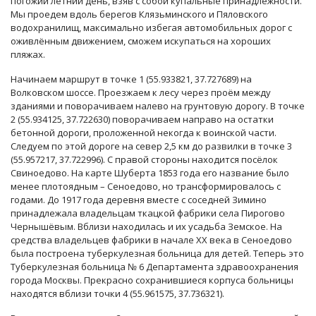
погожий летний день, взяв с собой купальные принадлежности.
Мы проедем вдоль берегов Клязьминского и Пяловского
водохранилищ, максимально избегая автомобильных дорог с
оживлённым движением, сможем искупаться на хороших
пляжах.
Начинаем маршрут в точке 1 (55.933821, 37.727689) на
Волковском шоссе. Проезжаем к лесу через проём между
зданиями и поворачиваем налево на грунтовую дорогу. В точке
2 (55.934125, 37.722630) поворачиваем направо на остатки
бетонной дороги, проложенной некогда к воинской части.
Следуем по этой дороге на север 2,5 км до развилки в точке 3
(55.957217, 37.722996). С правой стороны находится посёлок
Свиноедово. На карте Шуберта 1853 года его название было
менее плотоядным – Сеноедово, но трансформировалось с
годами. До 1917 года деревня вместе с соседней Зимино
принадлежала владельцам ткацкой фабрики села Пирогово
Чернышёвым. Вблизи находилась и их усадьба Земское. На
средства владельцев фабрики в начале XX века в Сеноедово
была построена туберкулезная больница для детей. Теперь это
Туберкулезная больница № 6 Департамента здравоохранения
города Москвы. Прекрасно сохранившиеся корпуса больницы
находятся вблизи точки 4 (55.961575, 37.736321).