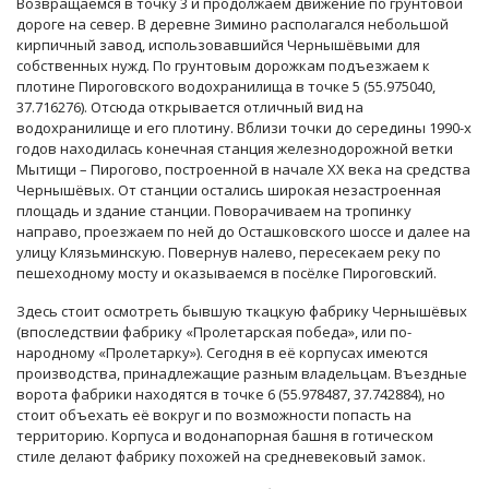
Возвращаемся в точку 3 и продолжаем движение по грунтовой
дороге на север. В деревне Зимино располагался небольшой
кирпичный завод, использовавшийся Чернышёвыми для
собственных нужд. По грунтовым дорожкам подъезжаем к
плотине Пироговского водохранилища в точке 5 (55.975040,
37.716276). Отсюда открывается отличный вид на
водохранилище и его плотину. Вблизи точки до середины 1990-х
годов находилась конечная станция железнодорожной ветки
Мытищи – Пирогово, построенной в начале XX века на средства
Чернышёвых. От станции остались широкая незастроенная
площадь и здание станции. Поворачиваем на тропинку
направо, проезжаем по ней до Осташковского шоссе и далее на
улицу Клязьминскую. Повернув налево, пересекаем реку по
пешеходному мосту и оказываемся в посёлке Пироговский.
Здесь стоит осмотреть бывшую ткацкую фабрику Чернышёвых
(впоследствии фабрику «Пролетарская победа», или по-
народному «Пролетарку»). Сегодня в её корпусах имеются
производства, принадлежащие разным владельцам. Въездные
ворота фабрики находятся в точке 6 (55.978487, 37.742884), но
стоит объехать её вокруг и по возможности попасть на
территорию. Корпуса и водонапорная башня в готическом
стиле делают фабрику похожей на средневековый замок.