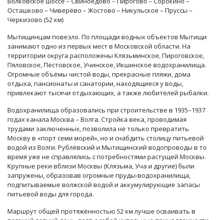
Волковское шоссе – Свиноедово – Пирогово – Сорокино –
Осташково – Чиверёво – Жостово – Никульское – Пруссы –
Черкизово (52 км)
Мытищинцам повезло. По площади водных объектов Мытищи
занимают одно из первых мест в Московской области. На
территории округа расположены Клязьминское, Пироговское,
Пяловское, Пестовское, Учинское, Икшинское водохранилища.
Огромные объёмы чистой воды, прекрасные пляжи, дома
отдыха, пансионаты и санатории, находящиеся у воды,
привлекают тысячи отдыхающих, а также любителей рыбалки.
Водохранилища образовались при строительстве в 1935–1937
годах канала Москва – Волга. Стройка века, проводимая
трудами заключенных, позволила не только превратить
Москву в «порт семи морей», но и снабдить столицу питьевой
водой из Волги. Рублёвский и Мытищинский водопроводы в то
время уже не справлялись с потребностями растущей Москвы.
Крупные реки вблизи Москвы (Клязьма, Уча и другие) были
запружены, образовав огромные пруды-водохранилища,
подпитываемые волжской водой и аккумулирующие запасы
питьевой воды для города.
Маршрут общей протяжённостью 52 км лучше осваивать в