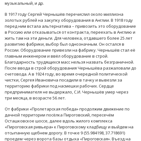
музыкальный, и др.
В 1917 году Сергей Чернышёв перечислил около миллиона
золотых рублей на закупку оборудования в Англии. В 1918 году
перед ним встала альтернатива – привозить это оборудование
в Россию или отказываться от контракта, переехать в Англию и
жить там на эти деньги. Для человека, отдавшего более 25 лет
развитию фабрики, выбор был однозначным. Он остался в
России. Оборудование привезли на фабрику. Чернышёв стал её
главным инженером и ввёл оборудование в строй.
Благодарность трудящихся масс нельзя назвать безграничной.
После ввода в строй оборудования Чернышёва разжаловали до
счетовода. А в 1924 году, во время очередной политической
чистки, Сергея Ивановича посадили в тачку и вывезли за
территорию фабрики под насмешки рабочих. Сердце
предпринимателя не выдержало, С.И. Чернышёв умер через
три месяца, в возрасте 56 лет.
От фабрики «Пролетарская победа» продолжим движение по
дачной территории посёлка Пироговский, пересечём
Осташковское шоссе, далее вдоль жилого комплекса
«Пироговская ривьера» к Пироговскому кладбищу и выйдем на
отсыпанную щебнем дорогу. В точке 9 (55.984198, 37.718691)
проедем через ворота базы отдыха «Пироговская». Въезд на