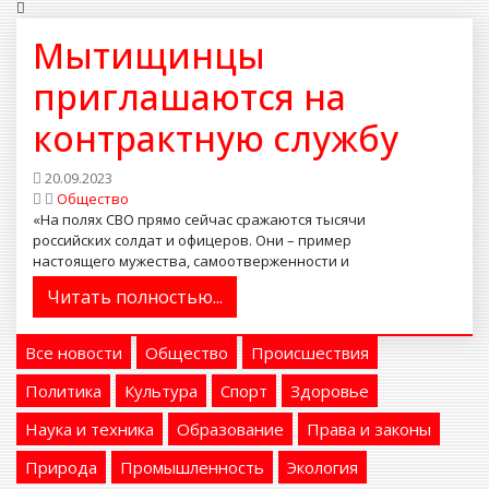
Мытищинцы
приглашаются на
контрактную службу
20.09.2023
Общество
«На полях СВО прямо сейчас сражаются тысячи
российских солдат и офицеров. Они – пример
настоящего мужества, самоотверженности и
патриотизма», – считае...
Читать полностью...
Все новости
Общество
Происшествия
Политика
Культура
Спорт
Здоровье
Наука и техника
Образование
Права и законы
Природа
Промышленность
Экология