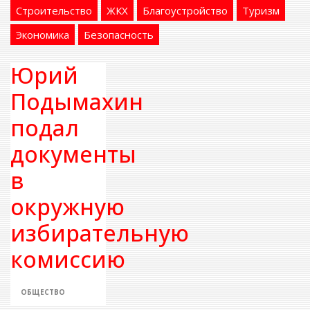
Строительство
ЖКХ
Благоустройство
Туризм
Экономика
Безопасность
Юрий
Подымахин
подал
документы
в
окружную
избирательную
комиссию
ОБЩЕСТВО