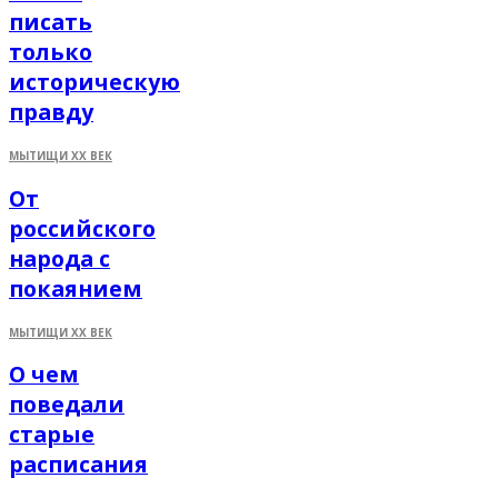
писать
только
историческую
правду
МЫТИЩИ XX ВЕК
От
российского
народа с
покаянием
МЫТИЩИ XX ВЕК
О чем
поведали
старые
расписания