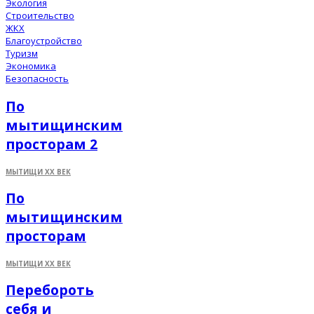
Экология
Строительство
ЖКХ
Благоустройство
Туризм
Экономика
Безопасность
По
мытищинским
просторам 2
МЫТИЩИ XX ВЕК
По
мытищинским
просторам
МЫТИЩИ XX ВЕК
Перебороть
себя и