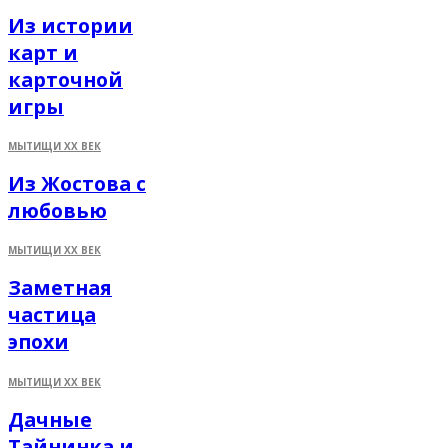
Из истории
карт и
карточной
игры
МЫТИЩИ XX ВЕК
Из Жостова с
любовью
МЫТИЩИ XX ВЕК
Заметная
частица
эпохи
МЫТИЩИ XX ВЕК
Дачные
Тайнинка и