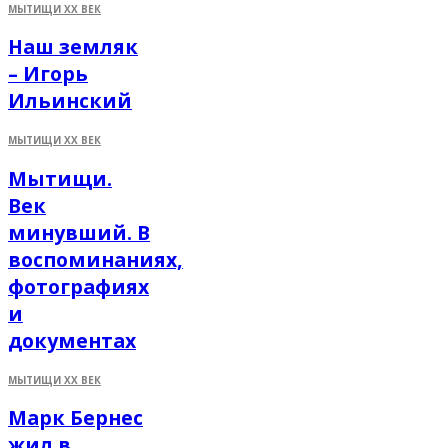
МЫТИЩИ XX ВЕК
Наш земляк
– Игорь
Ильинский
МЫТИЩИ XX ВЕК
Мытищи.
Век
минувший. В
воспоминаниях,
фотографиях
и
документах
МЫТИЩИ XX ВЕК
Марк Бернес
жил в