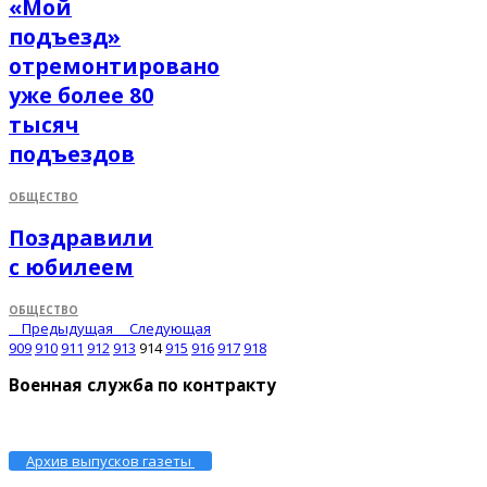
«Мой
подъезд»
отремонтировано
уже более 80
тысяч
подъездов
ОБЩЕСТВО
Поздравили
с юбилеем
ОБЩЕСТВО
Предыдущая
Следующая
909
910
911
912
913
914
915
916
917
918
Военная служба по контракту
Архив выпусков газеты