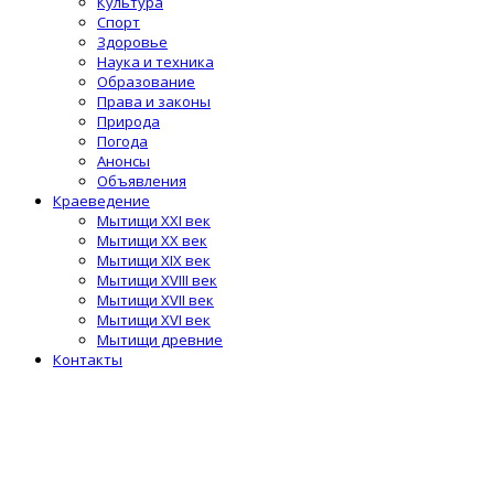
Культура
Спорт
Здоровье
Наука и техника
Образование
Права и законы
Природа
Погода
Анонсы
Объявления
Краеведение
Мытищи XXI век
Мытищи XX век
Мытищи XIX век
Мытищи XVIII век
Мытищи XVII век
Мытищи XVI век
Мытищи древние
Контакты